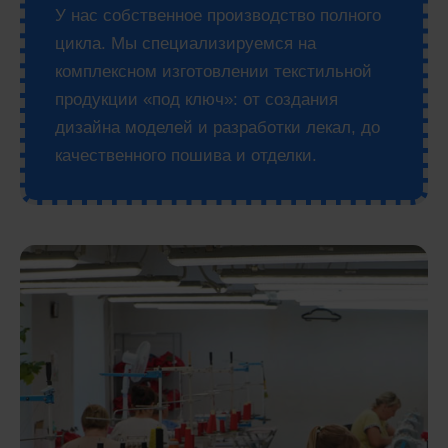
У нас собственное производство полного
цикла. Мы специализируемся на
комплексном изготовлении текстильной
продукции «под ключ»: от создания
дизайна моделей и разработки лекал, до
качественного пошива и отделки.