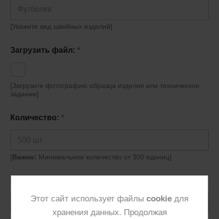
[Укажите вид швейных изделий]
Загрузить файл:
*
[Загрузите фотографию образца изделия или техническое
задание]
Количество:
*
[
Важно:
Минимальное количество от 300 единиц]
Кто предоставляет материал:
*
Этот сайт использует файлы
cookie
для
хранения данных. Продолжая