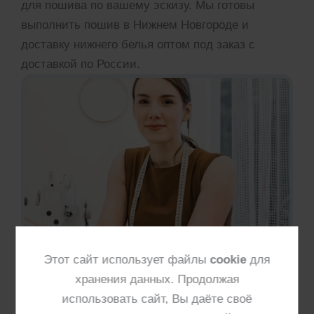
для пошива по вашему эскизу. Мы готовы
выполнить пошив в Нижнем Новгороде и
доставку нижнего белья оптом под заказ с
доставкой по России.
Оформите запрос на нашем сайте,
Этот сайт использует файлы
cookie
для
воспользовавшись формой. После этого с вами
хранения данных. Продолжая
свяжется технолог нашего производства,
использовать сайт, Вы даёте своё