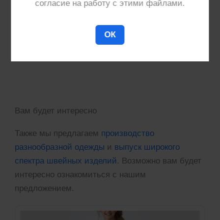
ответит на вопросы и предоставит информацию
согласие на работу с этими файлами.
по актуальной стоимости пошива партии.
ОК
Расчет стоимости
Вам будет интересно
Также мы предлагаем
производство
разнообразной одежды
и
выпуск широкого
спектра швейных изделий
. Возможно вам будет
интересно ознакомиться с нашим
предложением.