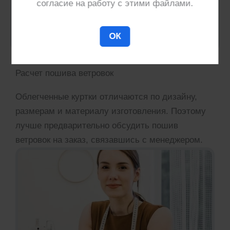
согласие на работу с этими файлами.
ОК
Расчет пошива ветровок
Облегченные куртки отличаются по дизайну,
размерам и материалу изготовления. Поэтому
лучше предварительно обсудить пошив
ветровок на заказ, связавшись с менеджером.