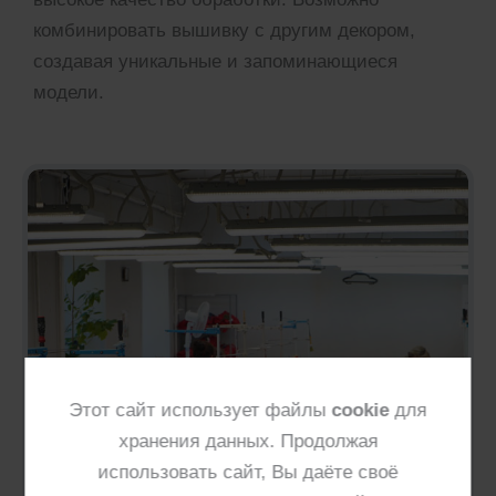
комбинировать вышивку с другим декором,
создавая уникальные и запоминающиеся
модели.
Этот сайт использует файлы
cookie
для
хранения данных. Продолжая
использовать сайт, Вы даёте своё