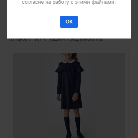
согласие на работу с этими файлами.
одежды
(пальто, жилеты, брюки, толстовки,
дождевики, футболки) и предлагаем
услуги по
производству широкого спектра швейных
ОК
изделий
. Возможно вам будет интересно
ознакомиться с нашим предложением.