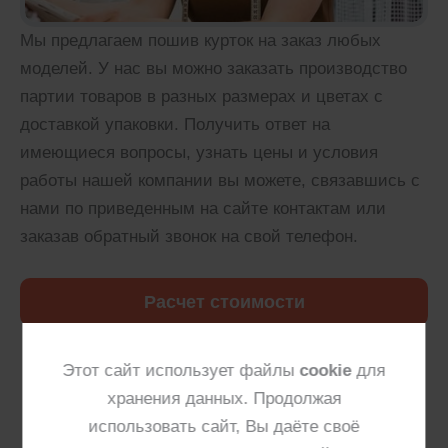
Мы предлагаем пошив курток на заказ любых
моделей. У нас вы можно заказать производство
партии товаров в разных размерах и цветах с
доставкой упаковки. Получить ответ на
имеющиеся вопросы, узнать цены и условия
работы нашей компании вы можете, связавшись с
нами по приведенным на сайте контактам или
заказав обратный звонок на свой телефон.
Расчет стоимости
Этот сайт использует файлы
cookie
для
Вам будет интересно
хранения данных. Продолжая
использовать сайт, Вы даёте своё
Также мы выполняем
пошив разнообразной