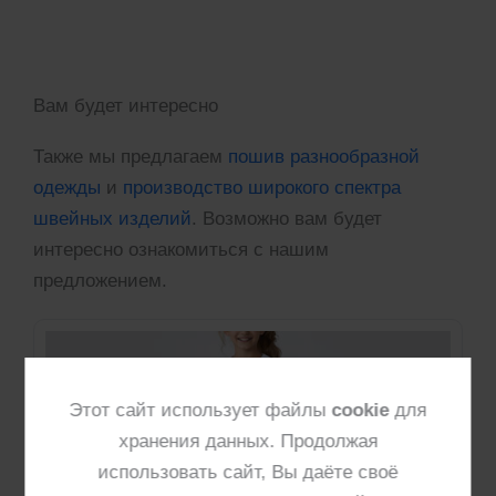
Вам будет интересно
Также мы предлагаем
пошив разнообразной
одежды
и
производство широкого спектра
швейных изделий
. Возможно вам будет
интересно ознакомиться с нашим
предложением.
Этот сайт использует файлы
cookie
для
хранения данных. Продолжая
использовать сайт, Вы даёте своё