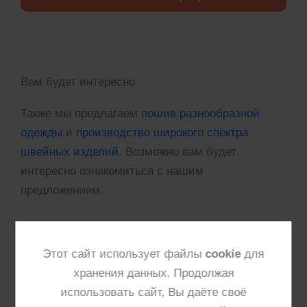
Вам будет интересно
Также мы предлагаем
пошив разнообразной
одежды
и
производство широкого спектра
швейных изделий
. Возможно вам будет
интересно ознакомиться с нашим
предложением.
Этот сайт использует файлы
cookie
для
хранения данных. Продолжая
использовать сайт, Вы даёте своё