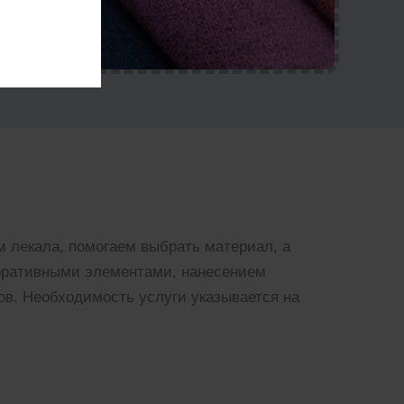
 лекала, помогаем выбрать материал, а
коративными элементами, нанесением
ов. Необходимость услуги указывается на