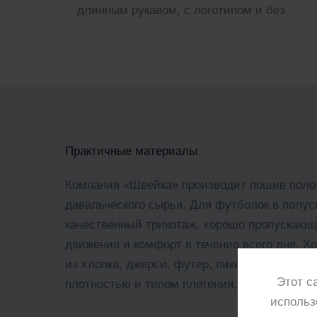
длинным рукавом, с логотипом и без.
Практичные материалы
Компания «Швейка» производит пошив поло 
давальческого сырья. Для футболок в полу
качественный трикотаж, хорошо пропускаю
движения и комфорт в течение всего дня. 
из хлопка, джерси, футер, пике, интерлок. 
Этот с
плотностью и типом плетения, поэтому мож
использ