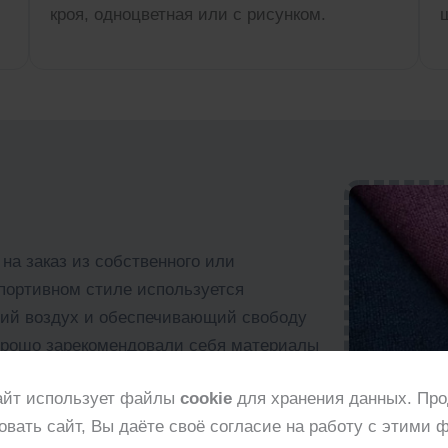
кроя, одноцветная или с рисунком.
на заказ из собственного или
спортивном стиле используется
щий воздух и обеспечивающий свободу
Хорошо зарекомендовали себя материалы
Трикотажное полотно отличается
айт использует файлы
cookie
для хранения данных. Пр
но шить вещи на разные сезоны.
овать сайт, Вы даёте своё согласие на работу с этими 