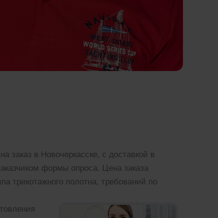
а заказ в Новочеркасске, с доставкой в
заказчиком формы опроса. Цена заказа
ипа трикотажного полотна, требований по
отовления