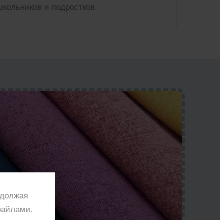
школьников и подростков.
одолжая
файлами.