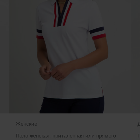
Женские
Поло женская: приталенная или прямого