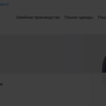
касск
Швейное производство
Пошив одежды
Пош
ке