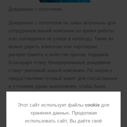
Дождевики с логотипом
Дождевики с логотипом на заказ актуальны для
сотрудников вашей компании во время работы
или нахождения на улице в непогоду. Также их
можно дарить клиентам или партнерам,
распространять в качестве призов, подарков.
Благодаря этому брендированные дождевики
станут рекламой вашей компании. По запросу
предоставляем готовый макет для согласования
и уточняем сроки выполнения, чтобы было
удобно планировать заказ.
Этот сайт использует файлы
cookie
для
хранения данных. Продолжая
использовать сайт, Вы даёте своё