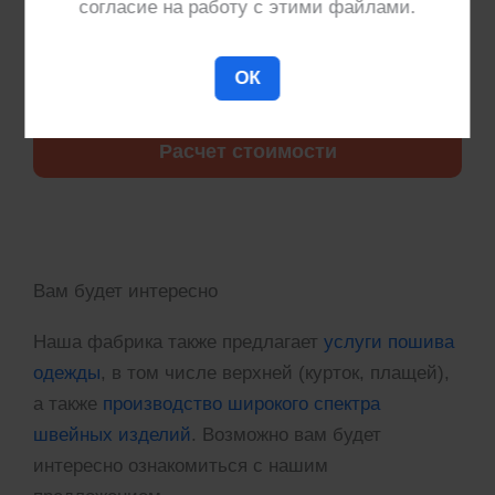
согласие на работу с этими файлами.
Чтобы рассчитать стоимость производства и
доставки партии товара, заполните бриф.
ОК
Технолог отправит предложение вам на почту.
Расчет стоимости
Вам будет интересно
Наша фабрика также предлагает
услуги пошива
одежды
, в том числе верхней (курток, плащей),
а также
производство широкого спектра
швейных изделий
. Возможно вам будет
интересно ознакомиться с нашим