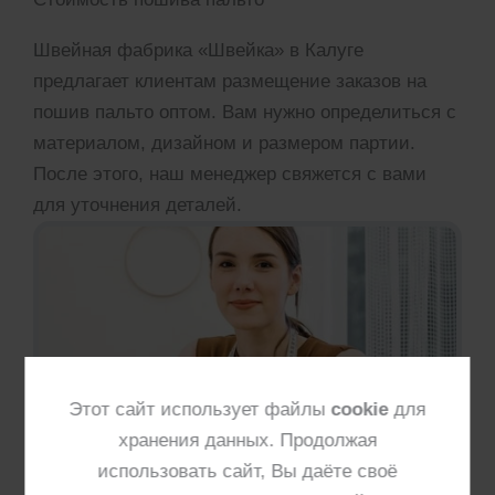
Швейная фабрика «Швейка» в Калуге
предлагает клиентам размещение заказов на
пошив пальто оптом. Вам нужно определиться с
материалом, дизайном и размером партии.
После этого, наш менеджер свяжется с вами
для уточнения деталей.
Этот сайт использует файлы
cookie
для
хранения данных. Продолжая
использовать сайт, Вы даёте своё