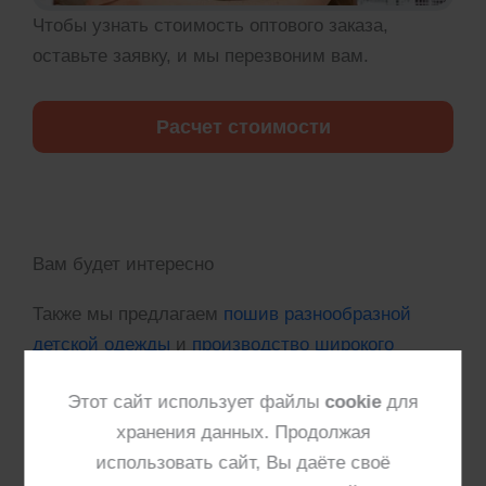
Чтобы узнать стоимость оптового заказа,
оставьте заявку, и мы перезвоним вам.
Расчет стоимости
Вам будет интересно
Также мы предлагаем
пошив разнообразной
детской одежды
и
производство широкого
спектра швейных изделий
. Возможно вам будет
Этот сайт использует файлы
cookie
для
интересно ознакомиться с нашим
хранения данных. Продолжая
предложением.
использовать сайт, Вы даёте своё