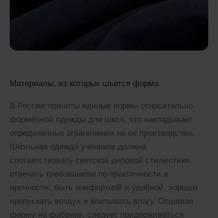
Материалы, из которых шьется форма
В России приняты единые нормы относительно
форменной одежды для школ, что накладывает
определенные ограничения на ее производство.
Школьная одежда учеников должна
соответствовать светской деловой стилистике,
отвечать требованиям по практичности и
прочности, быть комфортной и удобной, хорошо
пропускать воздух и впитывать влагу. Отшивая
форму на фабрике, следует придерживаться